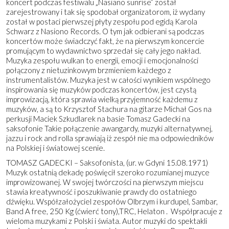
koncert podczas festiwalu „Nasiano sunrise” został
zarejestrowany i tak się spodobał organizatorom, iż wydany
został w postaci pierwszej płyty zespołu pod egidą Karola
Schwarz z Nasiono Records. O tym jak odbierani są podczas
koncertów może świadczyć fakt, że na pierwszym koncercie
promującym to wydawnictwo sprzedał się cały jego nakład.
Muzyka zespołu wulkan to energii, emocji i emocjonalności
połączony z nietuzinkowym brzmieniem każdego z
instrumentalistów. Muzyka jest w całości wynikiem wspólnego
inspirowania się muzyków podczas koncertów, jest czystą
improwizacją, która sprawia wielką przyjemność każdemu z
muzyków, a są to Krzysztof Stachura na gitarze Michał Gos na
perkusji Maciek Szkudlarek na basie Tomasz Gadecki na
saksofonie Takie połączenie awangardy, muzyki alternatywnej,
jazzu i rock and rolla sprawiają iż zespół nie ma odpowiedników
na Polskiej i światowej scenie.
TOMASZ GADECKI – Saksofonista, (ur. w Gdyni 15.08.1971)
Muzyk ostatnią dekadę poświęcił szeroko rozumianej muzyce
improwizowanej. W swojej twórczości na pierwszym miejscu
stawia kreatywność i poszukiwanie prawdy do ostatniego
dźwięku. Współzałożyciel zespołów Olbrzym i kurdupel, Sambar,
Band A free, 250 Kg (ćwierć tony),TRC, Helaton . Współpracuje z
wieloma muzykami z Polski i świata. Autor muzyki do spektakli