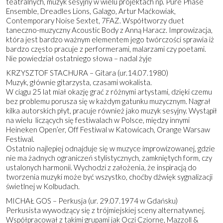
teatralnych, muzyk sesyjny w wielu projektach np. Pure Phase
Ensemble, Dreadles Lions, Galago, Artur Maćkowiak,
Contemporary Noise Sextet, 7FAZ. Współtworzy duet
taneczno-muzyczny Acoustic Body z Anną Haracz. Improwizacja,
która jest bardzo ważnym elementem jego twórczości sprawia iż
bardzo często pracuje z performerami, malarzami czy poetami.
Nie powiedział ostatniego słowa – nadal żyje
KRZYSZTOF STACHURA – Gitara (ur.14.07.1980)
Muzyk, głównie gitarzysta, czasami wokalista.
W ciągu 25 lat miał okazję grać z różnymi artystami, dzięki czemu
bez problemu porusza się w każdym gatunku muzycznym. Nagrał
kilka autorskich płyt, pracuje również jako muzyk sesyjny. Wystąpił
na wielu liczących się festiwalach w Polsce, między innymi
Heineken Open’er, Off Festiwal w Katowicach, Orange Warsaw
Festiwal.
Ostatnio najlepiej odnajduje się w muzyce improwizowanej, gdzie
nie ma żadnych ograniczeń stylistycznych, zamkniętych form, czy
ustalonych harmonii. Wychodzi z założenia, że inspiracją do
tworzenia muzyki może być wszystko, choćby dźwięk sygnalizacji
świetlnej w Kolbudach.
MICHAŁ GOS – Perkusja (ur. 29.07.1974 w Gdańsku)
Perkusista wywodzący się z trójmiejskiej sceny alternatywnej.
Współpracował z takimi grupami jak Oczi Cziorne, Mazzoll &