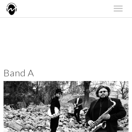
START
AKTUALNOŚCI
ARTYŚCI
KATALOG
KONCERTY
Band A
O NAS
KONTAKT