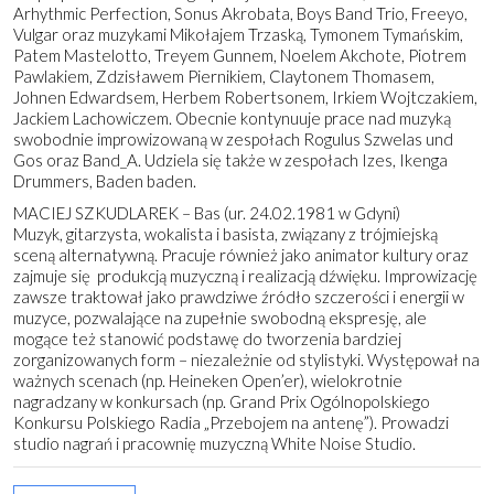
Arhythmic Perfection, Sonus Akrobata, Boys Band Trio, Freeyo,
Vulgar oraz muzykami Mikołajem Trzaską, Tymonem Tymańskim,
Patem Mastelotto, Treyem Gunnem, Noelem Akchote, Piotrem
Pawlakiem, Zdzisławem Piernikiem, Claytonem Thomasem,
Johnen Edwardsem, Herbem Robertsonem, Irkiem Wojtczakiem,
Jackiem Lachowiczem. Obecnie kontynuuje prace nad muzyką
swobodnie improwizowaną w zespołach Rogulus Szwelas und
Gos oraz Band_A. Udziela się także w zespołach Izes, Ikenga
Drummers, Baden baden.
MACIEJ SZKUDLAREK – Bas (ur. 24.02.1981 w Gdyni)
Muzyk, gitarzysta, wokalista i basista, związany z trójmiejską
sceną alternatywną. Pracuje również jako animator kultury oraz
zajmuje się produkcją muzyczną i realizacją dźwięku. Improwizację
zawsze traktował jako prawdziwe źródło szczerości i energii w
muzyce, pozwalające na zupełnie swobodną ekspresję, ale
mogące też stanowić podstawę do tworzenia bardziej
zorganizowanych form – niezależnie od stylistyki. Występował na
ważnych scenach (np. Heineken Open’er), wielokrotnie
nagradzany w konkursach (np. Grand Prix Ogólnopolskiego
Konkursu Polskiego Radia „Przebojem na antenę”). Prowadzi
studio nagrań i pracownię muzyczną White Noise Studio.