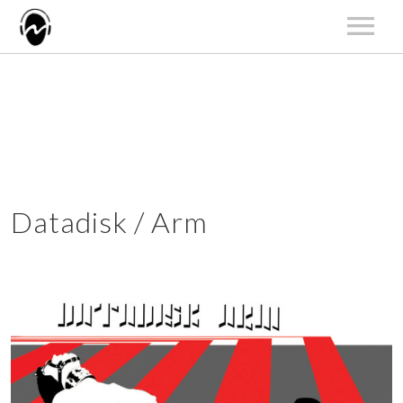
START
AKTUALNOŚCI
ARTYŚCI
KATALOG
KONCERTY
Datadisk / Arm
O NAS
KONTAKT