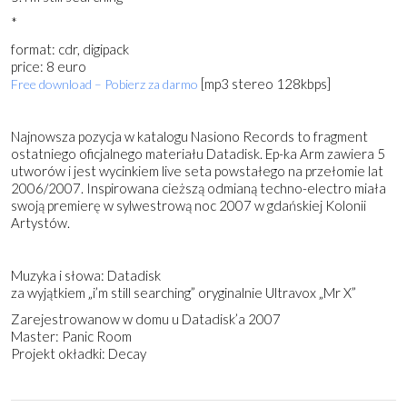
*
format: cdr, digipack
price: 8 euro
[mp3 stereo 128kbps]
Free download – Pobierz za darmo
Najnowsza pozycja w katalogu Nasiono Records to fragment
ostatniego oficjalnego materiału Datadisk. Ep-ka Arm zawiera 5
utworów i jest wycinkiem live seta powstałego na przełomie lat
2006/2007. Inspirowana cieższą odmianą techno-electro miała
swoją premierę w sylwestrową noc 2007 w gdańskiej Kolonii
Artystów.
Muzyka i słowa: Datadisk
za wyjątkiem „i’m still searching” oryginalnie Ultravox „Mr X”
Zarejestrowanow w domu u Datadisk’a 2007
Master: Panic Room
Projekt okładki: Decay