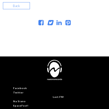
Back
Facebook
Twitter
Last.FM
Na Siano
SpaceFest!