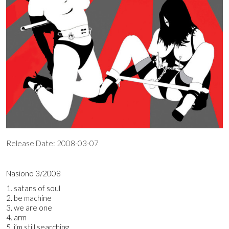
Release Date:
2008-03-07
Nasiono 3/2008
1. satans of soul
2. be machine
3. we are one
4. arm
5. i’m still searching