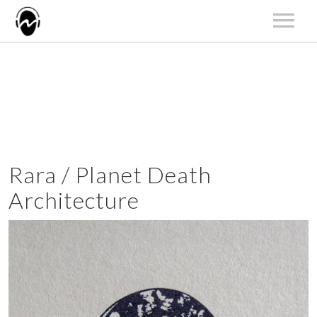
START
AKTUALNOŚCI
ARTYŚCI
KATALOG
KONCERTY
Rara / Planet Death
O NAS
Architecture
KONTAKT