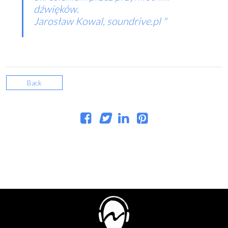
dźwięków.
Jarosław Kowal, soundrive.pl
Back