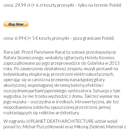
cena: 29,99 zł (+ 6 zł koszty przesyłki – tylko na terenie Polski)
cena: 6,99 € (+ 5 € koszty przesyłki – poza granicami Polski)
Rara (alt. Przed Państwem Rara) to solowe przedsięwzięcie
Rafała Skoniecznego, wokalisty i gitarzysty Hotelu Kosmos,
zapoczątkowane po jego przeprowadzce do Gdańska w 2013
roku. Po zawieszeniu działalności zespołu, muzyk postawił na
indywidualną eksplorację przestrzeni elektroakustycznych,
opierając się w całości na brzmieniu kanadyjskiej gitary
akustycznej, wspomaganej skromną baterią efektów i
oszczędnymi partiami japońskiego syntezatora. Sytuacja o tyle
wygodna, że nie trzeba wychodzić z domu. Taki też wymiar ma
jego muzyka – oszczędna w środkach, introwertyczna, ale też
niepozbawiona oddechu opuszczonej przestrzeni, pełnej
rozkładających się reliktów architektury.
W nagraniu ////PLANET DEATH ARCHITECTURE udział wzięli
ponad to: Michał Pszczółkowski oraz Mikołaj Zieliński. Materiał z