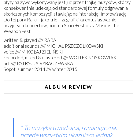
płyty na żywo wykonywany jest już przez trójkę muzyków, którzy
konsekwentnie uciekają od standardowej formuły odgrywania
skończonych kompozycji, stawiając na interakcję i improwizację.
Do tej pory Rara – jako trio – zagrali kilka entuzjastycznie
przyjętych koncertów, m.in. na SpaceFest oraz Music is the
Weapon Fest.
written & played //// RARA
additional sounds //// MICHAŁ PSZCZÓŁKOWSKI
voice //// MIKOŁAJ ZIELIŃSKI
recorded, mixed & mastered //// WOJTEK NOSKOWIAK
art //// PATRYCJA RYBACZEWSKA
Sopot, summer 2014 //// winter 2015
ALBUM REVIEW
To muzyka uwodząca, romantyczna,
przede wszystkim ukazująca jednak