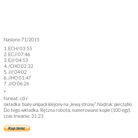
Nasiono 71/2015
1. ECH/ 03:55
2. EC// 07:46
3. E/// 04:53
4. /CHO 02:32
5. //// 04:02
6. //HO 01:47
7. ///O 06:26
*
format: cd-r
okładka: biały unipack klejony na „lewą stronę”. Nadruk: pieczątki.
Do tego wkładka. Ręczna robota, numerowane kopie (100 egz).
czas trwania: 31:23