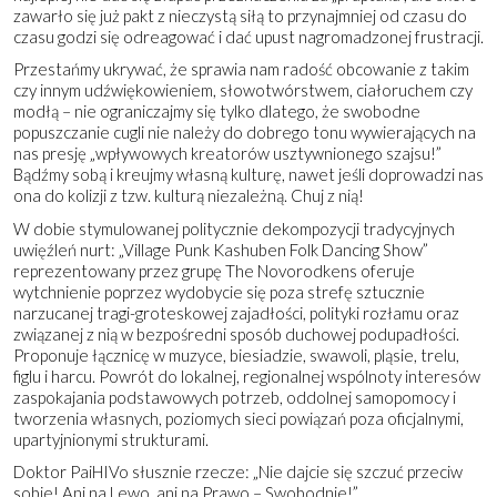
zawarło się już pakt z nieczystą siłą to przynajmniej od czasu do
czasu godzi się odreagować i dać upust nagromadzonej frustracji.
Przestańmy ukrywać, że sprawia nam radość obcowanie z takim
czy innym udźwiękowieniem, słowotwórstwem, ciałoruchem czy
modłą – nie ograniczajmy się tylko dlatego, że swobodne
popuszczanie cugli nie należy do dobrego tonu wywierających na
nas presję „wpływowych kreatorów usztywnionego szajsu!”
Bądźmy sobą i kreujmy własną kulturę, nawet jeśli doprowadzi nas
ona do kolizji z tzw. kulturą niezależną. Chuj z nią!
W dobie stymulowanej politycznie dekompozycji tradycyjnych
uwięźleń nurt: „Village Punk Kashuben Folk Dancing Show”
reprezentowany przez grupę The Novorodkens oferuje
wytchnienie poprzez wydobycie się poza strefę sztucznie
narzucanej tragi-groteskowej zajadłości, polityki rozłamu oraz
związanej z nią w bezpośredni sposób duchowej podupadłości.
Proponuje łącznicę w muzyce, biesiadzie, swawoli, pląsie, trelu,
figlu i harcu. Powrót do lokalnej, regionalnej wspólnoty interesów
zaspokajania podstawowych potrzeb, oddolnej samopomocy i
tworzenia własnych, poziomych sieci powiązań poza oficjalnymi,
upartyjnionymi strukturami.
Doktor PaiHIVo słusznie rzecze: „Nie dajcie się szczuć przeciw
sobie! Ani na Lewo, ani na Prawo – Swobodnie!”