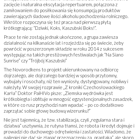
zacięcie i naturalna ekscytacja repertuarem, połączona z
zamiłowaniem do posiłkowania się konsumpcją produktów
zawierających śladowe ilości alkoholu pochodzenia rolniczego.
Wkrótce rozpoczyna się też praca nad pierwszą płytą
krótkogrającą: “Dziwki, Koks, Kaszubski Boks!”.
Prace te nie zostają jednak ukończone, a grupa zawiesza
działalność na kilkanaście lat i rozjeżdża się po świecie, żeby
powrócić w poszerzonym składzie w roku 2014 z sukcesem
występując na takich prestiżowych festiwalach jak “Na Siano
Sunrise” czy “Trójbój Kaszubski”
The Novorodkens to projekt ukierunkowany na odbiorcę
dojrzałego, ale dojrzałego bardziej w sposób przytomny,
wybujały i rosochaty, niż ten wyniosły, dystyngowany, nobliwy i
należyty. W swojej rozprawie „Z kroniki Czechosłowackiego
Karła” Doktor PaiHIVo pisze: „Ziemska wędrówka jest
krótkobiegła i obfituje w mnogość egzystencjonalnych zasadzek,
w które co rusz przychodzi nam wpadać – po co dodatkowo
zaprzątać sobie głowę budową wizerunku?”
Nie jest tajemnicą, że tzw. stabilizacja, czyli „regularna stara i
dziatwa” usztywnia, że rutyna tłamsi, że robota i kredyt dojmuje i
prowadzi do duchowego odrętwienia i zastałości. Wiadomo, że
najlepiej nie dać się złapać przeznaczeniu za „praptaka”, ale skoro