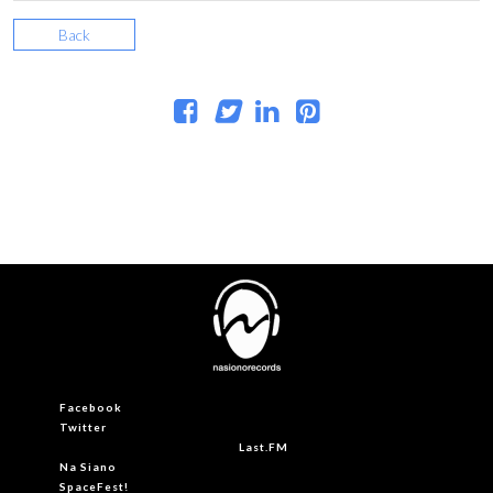
Back
Facebook
Twitter
Last.FM
Na Siano
SpaceFest!