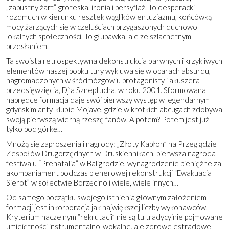
„zapustny żart”, groteska, ironia i persyflaż. To desperacki
rozdmuch w kierunku resztek wąglików entuzjazmu, końcówką
mocy żarzących się w czeluściach przygaszonych duchowo
lokalnych społeczności. To głupawka, ale ze szlachetnym
przesłaniem.
Ta swoista retrospektywna dekonstrukcja barwnych i krzykliwych
elementów naszej popkultury wykluwa się w oparach absurdu,
nagromadzonych w śródmózgowiu protagonisty i akuszera
przedsięwzięcia, Dj’a Szneptucha, w roku 2001. Sformowana
naprędce formacja daje swój pierwszy występ w legendarnym
gdyńskim anty-klubie Mojave, gdzie w krótkich abcugach zdobywa
swoją pierwszą wierną rzeszę fanów. A potem? Potem jest już
tylko pod górkę…
Mnożą się zaproszenia i nagrody: „Złoty Kapłon” na Przeglądzie
Zespołów Drugorzędnych w Druskiennikach, pierwsza nagroda
festiwalu “Prenatalia” w Baligrodzie, wynagrodzenie pieniężne za
akompaniament podczas plenerowej rekonstrukcji “Ewakuacja
Sierot” w sołectwie Borzęcino i wiele, wiele innych…
Od samego początku swojego istnienia głównym założeniem
formacji jest inkorporacja jak największej liczby wykonawców.
Kryterium naczelnym “rekrutacji” nie są tu tradycyjnie pojmowane
umiejętności instrumentalno-wokalne, ale zdrowe estradowe