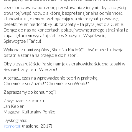
Jeżeli odczuwasz potrzebę przestawania z innymi – bycia częścią
otwartej wspólnoty, dla której bezpretensjonalna odmienność
stanowi atut, element wzbogacający, a nie przypał, przywarę,
defekt, feler, niedoróbkę lub tarapaty – ta płyta jest dla Ciebie!
Dołącz do nas na koncertach, poluzuj wewnętrznego strażnika i z
zapamiętaniem wyrażaj siebie w Spożyciu, Współżyciu,
Śpiewogrze i Tańcu!
Wykonaj z nami wspólny „Skok Na Radość” – być może to Twoja
ostatnia szansa na przejście do historii.
Oby przyszłość ścieliła się nam jak sierakowicka ściecha tabaki w
Bezwietrzny Letni Wieczór!
A teraz… czas na wprowadzenie teori w praktykę.
Chcemë le so Zażëc!? Chcemë le so Wëpic!?
Zapraszamy do konsumpcji!
Z wyrazami szacunku
Jan Kepler
Magazyn Kulturalny Poniżej
Dyskografia:
(nasiono, 2017)
Pornofolk