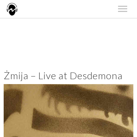
START
AKTUALNOŚCI
ARTYŚCI
KATALOG
KONCERTY
Żmija – Live at Desdemona
O NAS
KONTAKT