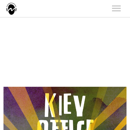
START
AKTUALNOŚCI
ARTYŚCI
KATALOG
KONCERTY
O NAS
KONTAKT