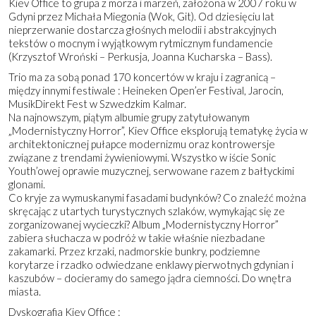
Kiev Office to grupa z morza i marzeń, założona w 2007 roku w
Gdyni przez Michała Miegonia (Wok, Git). Od dziesięciu lat
nieprzerwanie dostarcza głośnych melodii i abstrakcyjnych
tekstów o mocnym i wyjątkowym rytmicznym fundamencie
(Krzysztof Wroński – Perkusja, Joanna Kucharska – Bass).
Trio ma za sobą ponad 170 koncertów w kraju i zagranicą –
między innymi festiwale : Heineken Open’er Festival, Jarocin,
MusikDirekt Fest w Szwedzkim Kalmar.
Na najnowszym, piątym albumie grupy zatytułowanym
„Modernistycz
ny Horror”, Kiev Office eksplorują tematykę życia w
architektonicznej pułapce modernizmu oraz kontrowersje
związane z trendami żywieniowymi. Wszystko w iście Sonic
Youth’owej oprawie muzycznej, serwowane razem z bałtyckimi
glonami.
Co kryje za wymuskanymi fasadami budynków? Co znaleźć można
skręcając z utartych turystycznych szlaków, wymykając się ze
zorganizowanej wycieczki? Album „Modernistyczny Horror”
zabiera słuchacza w podróż w takie właśnie niezbadane
zakamarki. Przez krzaki, nadmorskie bunkry, podziemne
korytarze i rzadko odwiedzane enklawy pierwotnych gdynian i
kaszubów – docieramy do samego jądra ciemności. Do wnętra
miasta.
Dyskografia Kiev Office :