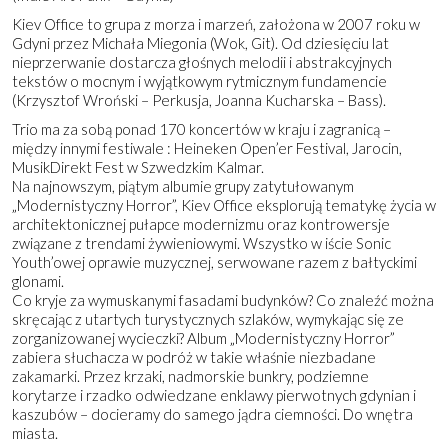
Kiev Office to grupa z morza i marzeń, założona w 2007 roku w
Gdyni przez Michała Miegonia (Wok, Git). Od dziesięciu lat
nieprzerwanie dostarcza głośnych melodii i abstrakcyjnych
tekstów o mocnym i wyjątkowym rytmicznym fundamencie
(Krzysztof Wroński – Perkusja, Joanna Kucharska – Bass).
Trio ma za sobą ponad 170 koncertów w kraju i zagranicą –
między innymi festiwale : Heineken Open’er Festival, Jarocin,
MusikDirekt Fest w Szwedzkim Kalmar.
Na najnowszym, piątym albumie grupy zatytułowanym
„Modernistycz
ny Horror”, Kiev Office eksplorują tematykę życia w
architektonicznej pułapce modernizmu oraz kontrowersje
związane z trendami żywieniowymi. Wszystko w iście Sonic
Youth’owej oprawie muzycznej, serwowane razem z bałtyckimi
glonami.
Co kryje za wymuskanymi fasadami budynków? Co znaleźć można
skręcając z utartych turystycznych szlaków, wymykając się ze
zorganizowanej wycieczki? Album „Modernistyczny Horror”
zabiera słuchacza w podróż w takie właśnie niezbadane
zakamarki. Przez krzaki, nadmorskie bunkry, podziemne
korytarze i rzadko odwiedzane enklawy pierwotnych gdynian i
kaszubów – docieramy do samego jądra ciemności. Do wnętra
miasta.