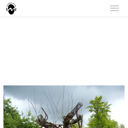
START
AKTUALNOŚCI
ARTYŚCI
KATALOG
KONCERTY
O NAS
KONTAKT