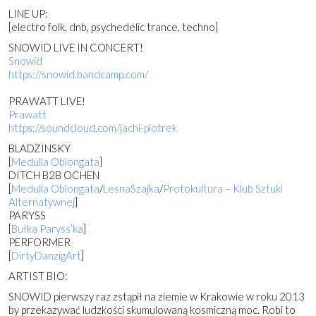
LINE UP:
[electro folk, dnb, psychedelic trance, techno]
SNOWID LIVE IN CONCERT!
Snowid
https://
snowid.bandcamp.com/
PRAWATT LIVE!
Prawatt
https://soundcloud.com/
jachi-piotrek
BLADZINSKY
[
Medulla Oblongata
]
DITCH B2B OCHEN
[
Medulla Oblongata
/
LesnaSzajka
/
Protokultura – Klub Sztuki
Alternatywnej
]
PARYSS
[
Bułka Paryss’ka
]
PERFORMER
[
DirtyDanzigArt
]
ARTIST BIO:
SNOWID pierwszy raz zstąpił na ziemie w Krakowie w roku 2013
by przekazywać ludzkości skumulowaną kosmiczną moc. Robi to