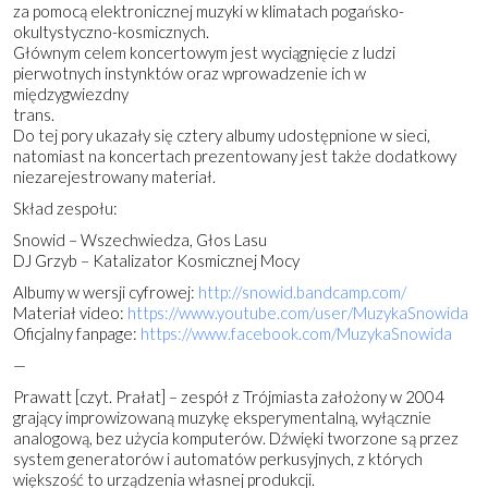
za pomocą elektronicznej muzyki w klimatach pogańsko-
okultystyczno-kos
micznych.
Głównym celem koncertowym jest wyciągnięcie z ludzi
pierwotnych instynktów oraz wprowadzenie ich w
międzygwiezdny
trans.
Do tej pory ukazały się cztery albumy udostępnione w sieci,
natomiast na koncertach prezentowany jest także dodatkowy
niezarejestrowany materiał.
Skład zespołu:
Snowid – Wszechwiedza, Głos Lasu
DJ Grzyb – Katalizator Kosmicznej Mocy
Albumy w wersji cyfrowej:
http://
snowid.bandcamp.com/
Materiał video:
https://www.youtube.com/
user/MuzykaSnowida
Oficjalny fanpage:
https://www.facebook.com/
MuzykaSnowida
—
Prawatt [czyt. Prałat] – zespół z Trójmiasta założony w 2004
grający improwizowaną muzykę eksperymentalną, wyłącznie
analogową, bez użycia komputerów. Dźwięki tworzone są przez
system generatorów i automatów perkusyjnych, z których
większość to urządzenia własnej produkcji.