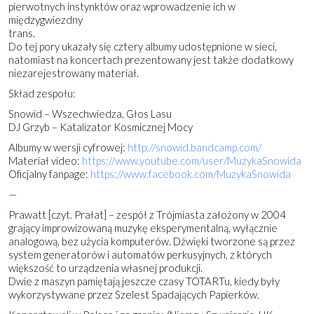
pierwotnych instynktów oraz wprowadzenie ich w
międzygwiezdny
trans.
Do tej pory ukazały się cztery albumy udostępnione w sieci,
natomiast na koncertach prezentowany jest także dodatkowy
niezarejestrowany materiał.
Skład zespołu:
Snowid – Wszechwiedza, Głos Lasu
DJ Grzyb – Katalizator Kosmicznej Mocy
Albumy w wersji cyfrowej:
http://
snowid.bandcamp.com/
Materiał video:
https://www.youtube.com/
user/MuzykaSnowida
Oficjalny fanpage:
https://www.facebook.com/
MuzykaSnowida
—
Prawatt [czyt. Prałat] – zespół z Trójmiasta założony w 2004
grający improwizowaną muzykę eksperymentalną, wyłącznie
analogową, bez użycia komputerów. Dźwięki tworzone są przez
system generatorów i automatów perkusyjnych, z których
większość to urządzenia własnej produkcji.
Dwie z maszyn pamiętają jeszcze czasy TOTARTu, kiedy były
wykorzystywane przez Szelest Spadających Papierków.