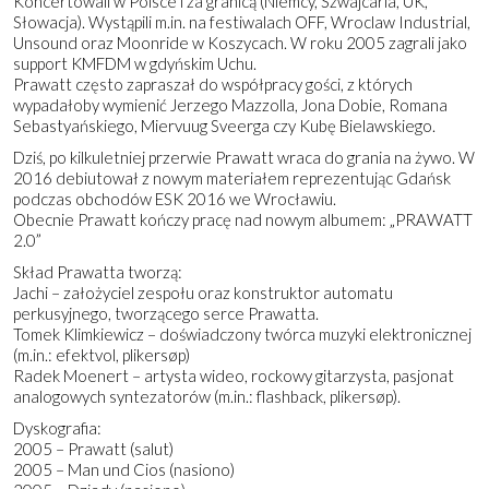
Koncertowali w Polsce i za granicą (Niemcy, Szwajcaria, UK,
Słowacja). Wystąpili m.in. na festiwalach OFF, Wroclaw Industrial,
Unsound oraz Moonride w Koszycach. W roku 2005 zagrali jako
support KMFDM w gdyńskim Uchu.
Prawatt często zapraszał do współpracy gości, z których
wypadałoby wymienić Jerzego Mazzolla, Jona Dobie, Romana
Sebastyańskiego, Miervuug Sveerga czy Kubę Bielawskiego.
Dziś, po kilkuletniej przerwie Prawatt wraca do grania na żywo. W
2016 debiutował z nowym materiałem reprezentując Gdańsk
podczas obchodów ESK 2016 we Wrocławiu.
Obecnie Prawatt kończy pracę nad nowym albumem: „PRAWATT
2.0”
Skład Prawatta tworzą:
Jachi – założyciel zespołu oraz konstruktor automatu
perkusyjnego, tworzącego serce Prawatta.
Tomek Klimkiewicz – doświadczony twórca muzyki elektronicznej
(m.in.: efektvol, plikersøp)
Radek Moenert – artysta wideo, rockowy gitarzysta, pasjonat
analogowych syntezatorów (m.in.: flashback, plikersøp).
Dyskografia:
2005 – Prawatt (salut)
2005 – Man und Cios (nasiono)