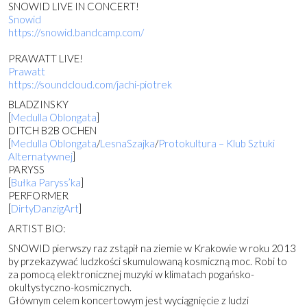
SNOWID LIVE IN CONCERT!
Snowid
https://
snowid.bandcamp.com/
PRAWATT LIVE!
Prawatt
https://soundcloud.com/
jachi-piotrek
BLADZINSKY
[
Medulla Oblongata
]
DITCH B2B OCHEN
[
Medulla Oblongata
/
LesnaSzajka
/
Protokultura – Klub Sztuki
Alternatywnej
]
PARYSS
[
Bułka Paryss’ka
]
PERFORMER
[
DirtyDanzigArt
]
ARTIST BIO:
SNOWID pierwszy raz zstąpił na ziemie w Krakowie w roku 2013
by przekazywać ludzkości skumulowaną kosmiczną moc. Robi to
za pomocą elektronicznej muzyki w klimatach pogańsko-
okultystyczno-kos
micznych.
Głównym celem koncertowym jest wyciągnięcie z ludzi