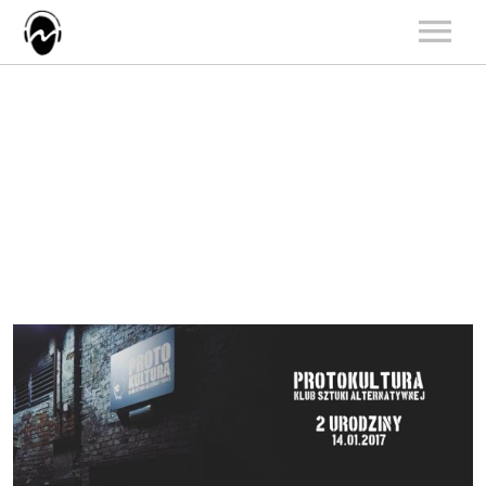
START
AKTUALNOŚCI
ARTYŚCI
KATALOG
KONCERTY
O NAS
KONTAKT