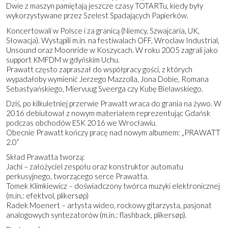
Dwie z maszyn pamiętają jeszcze czasy TOTARTu, kiedy były
wykorzystywane przez Szelest Spadających Papierków.
Koncertowali w Polsce i za granicą (Niemcy, Szwajcaria, UK,
Słowacja). Wystąpili m.in. na festiwalach OFF, Wroclaw Industrial,
Unsound oraz Moonride w Koszycach. W roku 2005 zagrali jako
support KMFDM w gdyńskim Uchu.
Prawatt często zapraszał do współpracy gości, z których
wypadałoby wymienić Jerzego Mazzolla, Jona Dobie, Romana
Sebastyańskiego, Miervuug Sveerga czy Kubę Bielawskiego.
Dziś, po kilkuletniej przerwie Prawatt wraca do grania na żywo. W
2016 debiutował z nowym materiałem reprezentując Gdańsk
podczas obchodów ESK 2016 we Wrocławiu.
Obecnie Prawatt kończy pracę nad nowym albumem: „PRAWATT
2.0”
Skład Prawatta tworzą:
Jachi – założyciel zespołu oraz konstruktor automatu
perkusyjnego, tworzącego serce Prawatta.
Tomek Klimkiewicz – doświadczony twórca muzyki elektronicznej
(m.in.: efektvol, plikersøp)
Radek Moenert – artysta wideo, rockowy gitarzysta, pasjonat
analogowych syntezatorów (m.in.: flashback, plikersøp).