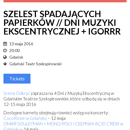
SZELEST SPADAJĄCYCH
PAPIERKÓW // DNI MUZYKI
EKSCENTRYCZNEJ + IGORRR
13 maja 2016
20:00
Gdańsk
Gdański Teatr Szekspirowski
Tickets
Scena Odkryć
zaprasza na 4 Dni z Muzyką Ekscentryczną w
Gdańskim Teatrze Szekspirowskim, które odbędą się w dniach
12-15 maja 2016
Dostępne karnety obejmują również wstęp na koncerty:
CocoRosie w Gdańsku
– 12 maja
OMAR SOULEYMAN + MONO/POLY i CEEPHAX ACID CREW w
Gdańsku
– 14 maja