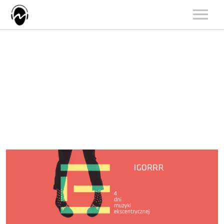
START
AKTUALNOŚCI
ARTYŚCI
KATALOG
KONCERTY
O NAS
KONTAKT