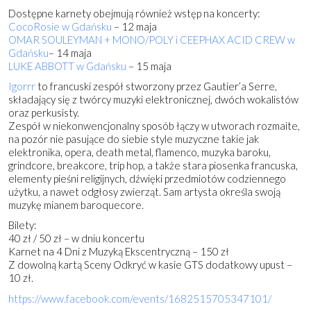
Dostępne karnety obejmują również wstęp na koncerty:
CocoRosie w Gdańsku
– 12 maja
OMAR SOULEYMAN + MONO/POLY i CEEPHAX ACID CREW w
Gdańsku
– 14 maja
LUKE ABBOTT w Gdańsku
– 15 maja
Igorrr
to francuski zespół stworzony przez Gautier’a Serre,
składający się z twórcy muzyki elektronicznej, dwóch wokalistów
oraz perkusisty.
Zespół w niekonwencjonalny sposób łączy w utworach rozmaite,
na pozór nie pasujące do siebie style muzyczne takie jak
elektronika, opera, death metal, flamenco, muzyka baroku,
grindcore, breakcore, trip hop, a także stara piosenka francuska,
elementy pieśni religijnych, dźwięki przedmiotów codziennego
użytku, a nawet odgłosy zwierząt. Sam artysta określa swoją
muzykę mianem baroquecore.
Bilety:
40 zł / 50 zł – w dniu koncertu
Karnet na 4 Dni z Muzyką Ekscentryczną – 150 zł
Z dowolną kartą Sceny Odkryć w kasie GTS dodatkowy upust –
10 zł.
https://www.facebook.com/events/1682515705347101/