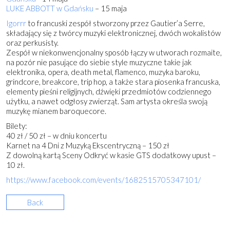
LUKE ABBOTT w Gdańsku
– 15 maja
Igorrr
to francuski zespół stworzony przez Gautier’a Serre,
składający się z twórcy muzyki elektronicznej, dwóch wokalistów
oraz perkusisty.
Zespół w niekonwencjonalny sposób łączy w utworach rozmaite,
na pozór nie pasujące do siebie style muzyczne takie jak
elektronika, opera, death metal, flamenco, muzyka baroku,
grindcore, breakcore, trip hop, a także stara piosenka francuska,
elementy pieśni religijnych, dźwięki przedmiotów codziennego
użytku, a nawet odgłosy zwierząt. Sam artysta określa swoją
muzykę mianem baroquecore.
Bilety:
40 zł / 50 zł – w dniu koncertu
Karnet na 4 Dni z Muzyką Ekscentryczną – 150 zł
Z dowolną kartą Sceny Odkryć w kasie GTS dodatkowy upust –
10 zł.
https://www.facebook.com/events/1682515705347101/
Back