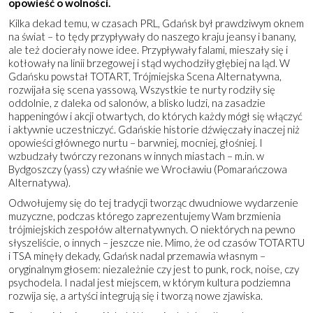
opowieść o wolności.
Kilka dekad temu, w czasach PRL, Gdańsk był prawdziwym oknem
na świat – to tędy przypływały do naszego kraju jeansy i banany,
ale też docierały nowe idee. Przypływały falami, mieszały się i
kotłowały na linii brzegowej i stąd wychodziły głębiej na ląd. W
Gdańsku powstał TOTART, Trójmiejska Scena Alternatywna,
rozwijała się scena yassową, Wszystkie te nurty rodziły się
oddolnie, z daleka od salonów, a blisko ludzi, na zasadzie
happeningów i akcji otwartych, do których każdy mógł się włączyć
i aktywnie uczestniczyć. Gdańskie historie dźwięczały inaczej niż
opowieści głównego nurtu – barwniej, mocniej, głośniej. I
wzbudzały twórczy rezonans w innych miastach – m.in. w
Bydgoszczy (yass) czy właśnie we Wrocławiu (Pomarańczowa
Alternatywa).
Odwołujemy się do tej tradycji tworząc dwudniowe wydarzenie
muzyczne, podczas którego zaprezentujemy Wam brzmienia
trójmiejskich zespołów alternatywnych. O niektórych na pewno
słyszeliście, o innych – jeszcze nie. Mimo, że od czasów TOTARTU
i TSA minęły dekady, Gdańsk nadal przemawia własnym –
oryginalnym głosem: niezależnie czy jest to punk, rock, noise, czy
psychodela. I nadal jest miejscem, w którym kultura podziemna
rozwija się, a artyści integrują się i tworzą nowe zjawiska.