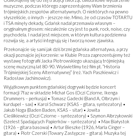
muzyczne, podczas którego zaprezentujemy Wam brzmienia
trójmiejskich zespołów alternatywnych. O niektórych na pewno
słyszeliście, o innych – jeszcze nie. Mimo, że od czasów TOTARTU
i TSA minęły dekady, Gdańsk nadal przemawia własnym –
oryginalnym głosem: niezależnie czy jest to punk, rock, noise, czy
psychodela. I nadal jest miejscem, w którym kultura podziemna
rozwija się, a artyści integrują się i tworzą nowe zjawiska.
Przekonajcie się sami jak dziś brzmi gdańska alternatywa, a przy
okazji poznajcie jej korzenie: w Klubie Proza zaprezentujemy też
wystawę fotografii Jacka Piotrowskiego ukazującą trójmiejską
scenę muzyczną lat 80-90. Wyświetlimy też film pt. ”Historia
Trójmiejskiej Sceny Alternatywnej” (reż. Yach Paszkiewicz i
Radosław Jachimowicz).
Wyjątkowym punktem gdańskiej dogrywki będzie koncert
formacji 7faz w składzie Michał Gos (Oczi Cziorne, Ikenga
Drummers – perkusja) • Tomasz Gadecki (Band A, Olbrzym i
kurdupel – sax) • Karol Schwarz (KSAS – gitara, syntezatory) •
Jakub Noga (Baden Baden, KSAS – sitar) • Jowita
Cieślikiewicz (Oczi Cziorne – syntezatory) • Szymon Albrzykowski
(Szelest Spadających Papierków – syntezatory) • Max Białystok
(1926 – gitara basowa) • Artur Bieszke (1926, Marla Cinger –
gitara) • Piotr Czerski (Towary Zastępcze – gitara). Muzyka tej