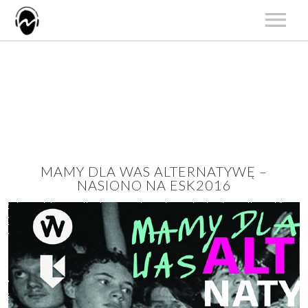
START
AKTUALNOŚCI
ARTYŚCI
KATALOG
KONCERTY
MAMY DLA WAS ALTERNATYWĘ –
O NAS
NASIONO NA ESK2016
KONTAKT