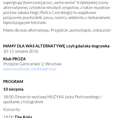
supergrupy (tworzonej przez „weteranów” trójmiejskiej sceny
alternatywnej, członków młodych zespołów, a także muzyków-
poetów Jakuba Nogi i Piotra Czerskiego) to wyjątkowe
połączenie psychodelii, yassu, noize’u, ambientu z niebanalnymi,
hipnotyzującymi tekstami.
Mamy dla was alternatywę. Przyjdźcie, posłuchajcie, zobaczcie!
MAMY DLA WAS ALTERNATYWĘ
czyli gdańska dogrywka
10-11 sierpnia 2016
Klub PROZA
Przejście Garncarskie 2, Wrocław
www.facebook.com/klubproza/
PROGRAM
10 sierpnia
18:00 Otwarcie wystawy MUZYKA Jacka Piotrowskiego /
spotkanie z fotografem
Koncerty:
19:00
The K
ońs