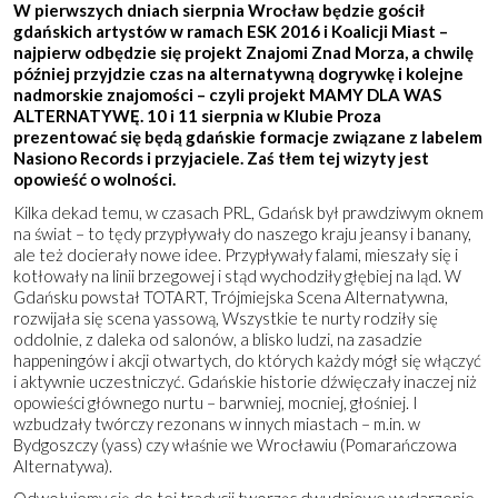
W pierwszych dniach sierpnia Wrocław będzie gościł
gdańskich artystów w ramach ESK 2016 i Koalicji Miast –
najpierw odbędzie się projekt Znajomi Znad Morza, a chwilę
później przyjdzie czas na alternatywną dogrywkę i kolejne
nadmorskie znajomości – czyli projekt
MAMY DLA WAS
ALTERNATYWĘ.
10 i 11 sierpnia w Klubie Proza
prezentować się będą gdańskie formacje związane z labelem
Nasiono Records i przyjaciele. Zaś tłem tej wizyty jest
opowieść o wolności.
Kilka dekad temu, w czasach PRL, Gdańsk był prawdziwym oknem
na świat – to tędy przypływały do naszego kraju jeansy i banany,
ale też docierały nowe idee. Przypływały falami, mieszały się i
kotłowały na linii brzegowej i stąd wychodziły głębiej na ląd. W
Gdańsku powstał TOTART, Trójmiejska Scena Alternatywna,
rozwijała się scena yassową, Wszystkie te nurty rodziły się
oddolnie, z daleka od salonów, a blisko ludzi, na zasadzie
happeningów i akcji otwartych, do których każdy mógł się włączyć
i aktywnie uczestniczyć. Gdańskie historie dźwięczały inaczej niż
opowieści głównego nurtu – barwniej, mocniej, głośniej. I
wzbudzały twórczy rezonans w innych miastach – m.in. w
Bydgoszczy (yass) czy właśnie we Wrocławiu (Pomarańczowa
Alternatywa).
Odwołujemy się do tej tradycji tworząc dwudniowe wydarzenie