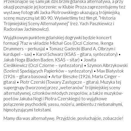
Przekonajcie się sami jak dziś brzmi gdańska alternatywa, a przy
okazji poznajcie jej korzenie: w Klubie Proza zaprezentujemy też
wystawę fotografii Jacka Piotrowskiego ukazującą trójmiejską
scenę muzyczną lat 80-90. Wyświetlimy też film pt. ”Historia
Trójmiejskiej Sceny Alternatywnej” (reż. Yach Paszkiewicz i
Radosław Jachimowicz).
Wyjątkowym punktem gdańskiej dogrywki będzie koncert
formacji 7faz w składzie Michał Gos (Oczi Cziorne, Ikenga
Drummers – perkusja) • Tomasz Gadecki (Band A, Olbrzym i
kurdupel – sax) • Karol Schwarz (KSAS – gitara, syntezatory) •
Jakub Noga (Baden Baden, KSAS – sitar) • Jowita
Cieślikiewicz (Oczi Cziorne – syntezatory) • Szymon Albrzykowski
(Szelest Spadających Papierków – syntezatory) • Max Białystok
(1926 – gitara basowa) • Artur Bieszke (1926, Marla Cinger –
gitara) • Piotr Czerski (Towary Zastępcze – gitara). Muzyka tej
supergrupy (tworzonej przez „weteranów” trójmiejskiej sceny
alternatywnej, członków młodych zespołów, a także muzyków-
poetów Jakuba Nogi i Piotra Czerskiego) to wyjątkowe
połączenie psychodelii, yassu, noize’u, ambientu z niebanalnymi,
hipnotyzującymi tekstami.
Mamy dla was alternatywę. Przyjdźcie, posłuchajcie, zobaczcie!