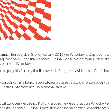
mach Europejskiej Stolicy Kultury 2016 we Wrocławiu. Zaproponowan
ej inicjatywy Gdańska, Katowic, Lublina, Łodzi i Wrocławia. Celem pr
rzestrzeni Wrocławia.
psze projekty i praktyki kulturowe z każdego z miast Koalicji. Gdańsko
tórych komisja konkursowa złożona z przedstawicieli wszystkich koali
 Fundacji Interference i Wojciecha Radtke.
 tytuł Europejskiej Stolicy Kultury, a obecnie współpracują z Wrocławi
ńska, Katowic, Lublina i Łodzi skupione na najbardziej charakterysty