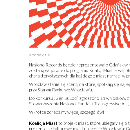
4 marca 2016
Nasiono Records będzie reprezentowało Gdańsk w ra
zostaną włączone do programu Koalicji Miast – wspóln
charakterystycznych dla każdego z miast narracji w p
Wrocław stanie się sceną, na której spotkają się najle
przy Starym Rynku we Wrocławiu.
Do konkursu „Genius Loci” zgłoszono 11 wniosków, z k
Stowarzyszenia Nasiono, Fundacji Transgressive Art,
Wkrótce zdradzimy więcej szczegółów!
—
Koalicja Miast
to projekt miast, które ubiegały się o
prezentacje kulturowe miast na scenie Wrocławia: Gda