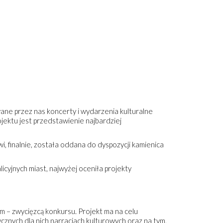
e przez nas koncerty i wydarzenia kulturalne
ojektu jest przedstawienie najbardziej
wi, finalnie, została oddana do dyspozycji kamienica
cyjnych miast, najwyżej oceniła projekty
em – zwycięzcą konkursu. Projekt ma na celu
cznych dla nich narracjach kulturowych oraz na tym,