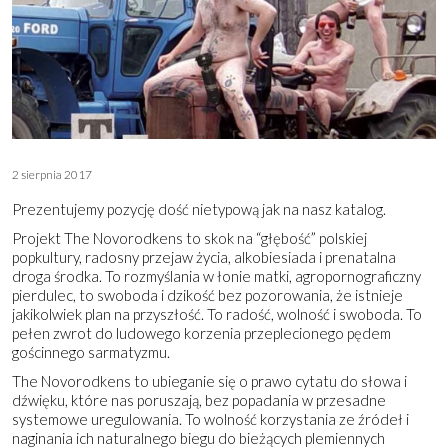
2 sierpnia 2017
Prezentujemy pozycję dość nietypową jak na nasz katalog.
Projekt The Novorodkens to skok na “głębość” polskiej
popkultury, radosny przejaw życia, alkobiesiada i prenatalna
droga środka. To rozmyślania w łonie matki, agropornograficzny
pierdulec, to swoboda i dzikość bez pozorowania, że istnieje
jakikolwiek plan na przyszłość. To radość, wolność i swoboda. To
pełen zwrot do ludowego korzenia przeplecionego pędem
gościnnego sarmatyzmu.
The Novorodkens to ubieganie się o prawo cytatu do słowa i
dźwięku, które nas poruszają, bez popadania w przesadne
systemowe uregulowania. To wolność korzystania ze źródeł i
naginania ich naturalnego biegu do bieżących plemiennych