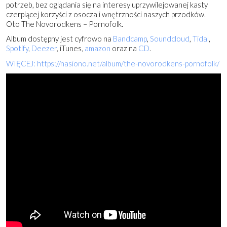
potrzeb, bez oglądania się na interesy uprzywilejowanej kasty
czerpiącej korzyści z osocza i wnętrzności naszych przodków.
Oto The Novorodkens – Pornofolk.
Album dostępny jest cyfrowo na
Bandcamp
,
Soundcloud
,
Tidal
,
Spotify
,
Deezer
, iTunes,
amazon
oraz na
CD
.
WIĘCEJ: https://nasiono.net/album/the-novorodkens-pornofolk/