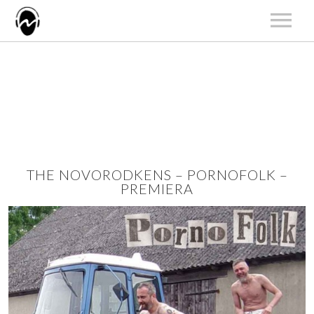
START
AKTUALNOŚCI
ARTYŚCI
KATALOG
KONCERTY
THE NOVORODKENS – PORNOFOLK –
O NAS
PREMIERA
KONTAKT