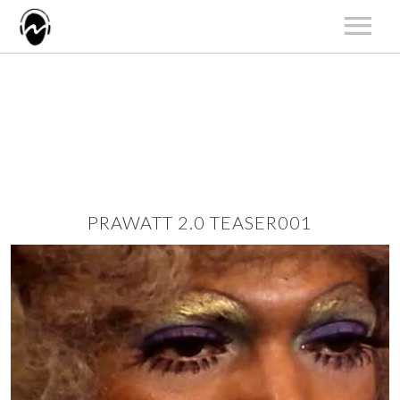
START
AKTUALNOŚCI
ARTYŚCI
KATALOG
KONCERTY
PRAWATT 2.0 TEASER001
O NAS
KONTAKT