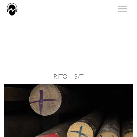
START
AKTUALNOŚCI
ARTYŚCI
KATALOG
KONCERTY
RITO – S/T
O NAS
KONTAKT