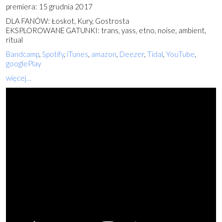
premiera: 15 grudnia 2017
DLA FANÓW: Łoskot, Kury, Gostrosta
EKSPLOROWANE GATUNKI: trans, yass, etno, noise, ambient,
ritual
Bandcamp
,
Spotify
,
iTunes
,
amazon
,
Deezer
,
Tidal
,
YouTube
,
googlePlay
więcej…