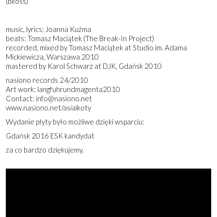
(bkoss)
music, lyrics: Joanna Kuźma
beats: Tomasz Maciątek (The Break-In Project)
recorded, mixed by Tomasz Maciątek at Studio im. Adama
Mickiewicza, Warszawa 2010
mastered by Karol Schwarz at DJK, Gdańsk 2010
nasiono records 24/2010
Art work: langfuhrundmagenta2010
Contact: info@nasiono.net
www.nasiono.net/asiaikoty
Wydanie płyty było możliwe dzięki wsparciu:
Gdańsk 2016 ESK kandydat
za co bardzo dziękujemy.