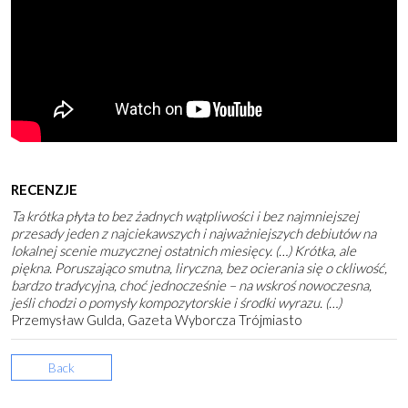
RECENZJE
Ta krótka płyta to bez żadnych wątpliwości i bez najmniejszej
przesady jeden z najciekawszych i najważniejszych debiutów na
lokalnej scenie muzycznej ostatnich miesięcy. (…) Krótka, ale
piękna. Poruszająco smutna, liryczna, bez ocierania się o ckliwość,
bardzo tradycyjna, choć jednocześnie – na wskroś nowoczesna,
jeśli chodzi o pomysły kompozytorskie i środki wyrazu. (…)
Przemysław Gulda, Gazeta Wyborcza Trójmiasto
Back