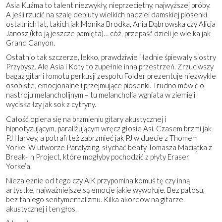
Asia Kuźma to talent niezwykły, nieprzeciętny, najwyższej próby.
A jeśli rzucić na szalę debiuty wielkich nadziei damskiej piosenki
ostatnich lat, takich jak Monika Brodka, Ania Dąbrowska czy Alicja
Janosz (kto ją jeszcze pamięta)… cóż, przepaść dzieli je wielka jak
Grand Canyon.
Ostatnio tak szczerze, lekko, prawdziwie i ładnie śpiewały siostry
Przybysz. Ale Asia i Koty to zupełnie inna przestrzeń. Zrzuciwszy
bagaż gitar i łomotu perkusji zespołu Folder prezentuje niezwykle
osobiste, emocjonalne i przejmujące piosenki. Trudno mówić o
nastroju melancholijnym – tu melancholia wgniata w ziemię i
wyciska łzy jak sok z cytryny.
Całość opiera się na brzmieniu gitary akustycznej i
hipnotyzującym, paraliżującym wręcz głosie Asi. Czasem brzmi jak
PJ Harvey, a potrafi też zabrzmieć jak PJ w duecie z Thomem
Yorke. W utworze Paralyzing, słychać beaty Tomasza Maciątka z
Break-In Project, które mogłyby pochodzić z płyty Eraser
Yorke’a.
Niezależnie od tego czy AiK przypomina komuś tę czy inną
artystkę, najważniejsze są emocje jakie wywołuje. Bez patosu,
bez taniego sentymentalizmu. Kilka akordów na gitarze
akustycznej i ten głos.