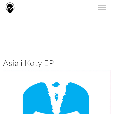
START
AKTUALNOŚCI
ARTYŚCI
KATALOG
KONCERTY
Asia i Koty EP
O NAS
KONTAKT