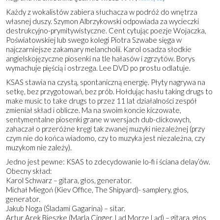
Każdy z wokalistów zabiera słuchacza w podróż do wnętrza
własnej duszy. Szymon Albrzykowski odpowiada za wycieczki
destrukcyjno-prymitywistyczne. Cent cytując poezje Wojaczka,
Poświatowskiej lub swego kolegi Piotra Szwabe sięga w
najczarniejsze zakamary melancholii. Karol osadza słodkie
angielskojęzyczne piosenki na tle hałasów i zgrzytów. Borys
wymachuje pięścią i ostrzega. Lee DVD po prostu odlatuje.
KSAS stawia na czystą, spontaniczną energię. Płyty nagrywa na
setkę, bez przygotowań, bez prób. Hołdując hasłu taking drugs to
make music to take drugs to przez 11 lat działalności zespół
zmieniał skład i oblicze. Ma na swoim koncie kiczowate,
sentymentalne piosenki grane w wersjach dub-clickowych,
zahaczał o przeróżne kręgi tak zwanej muzyki niezależnej (przy
czym nie do końca wiadomo, czy to muzyka jest niezależna, czy
muzykom nie zależy).
Jedno jest pewne: KSAS to zdecydowanie lo-fi i ściana delay’ów.
Obecny skład:
Karol Schwarz – gitara, głos, generator.
Michał Miegoń (Kiev Office, The Shipyard)- samplery, głos,
generator.
Jakub Noga (Śladami Gagarina) – sitar.
Artur Arek Bieszke (Marla Cinger, Ląd Morze Ląd) – gitara, głos