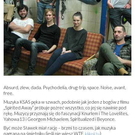
Absurd, zlew, dada. Psychodelia, drug-trip, space. Noise, avant,
free.
Muzyka KSAS pęka w szwach, podobnie jak jeden z bogów z filmu
„Spirited Away” próbuje pożreć wszystko, co jej się nawinie pod
rękę. Muzycy przyznają się do fascynacji Knurlem i The Lovelites,
Yahowa13 i Georgem Michaelem, Spiritualized i Beyonce.
Być może Sławek miał rację – brzmi to czasem, jak muzyka
nagrana na śmietniku (jeśli nie wiesz WTF,
)
kliknij tu