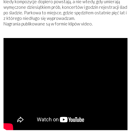
kiedy kompozycje dopiero powstają, a nie wtedy, gdy umierają
wymęczone dziesiątkiem prób, koncertów i godzin rejestracji ślad
po śladzie. Parkowa to miejsce, gdzie spędziłem ostatnie pięć lat i
z którego niedługo się wyprowadzam.
Nagrania publikowane są w formie klipów video.