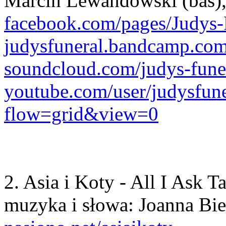
Marcin Lewandowski (bas), 
facebook.com/pages/Judys
judysfuneral.bandcamp.co
soundcloud.com/judys-fune
youtube.com/user/judysfuner
flow=grid&view=0
2. Asia i Koty - All I Ask 
muzyka i słowa: Joanna Bi