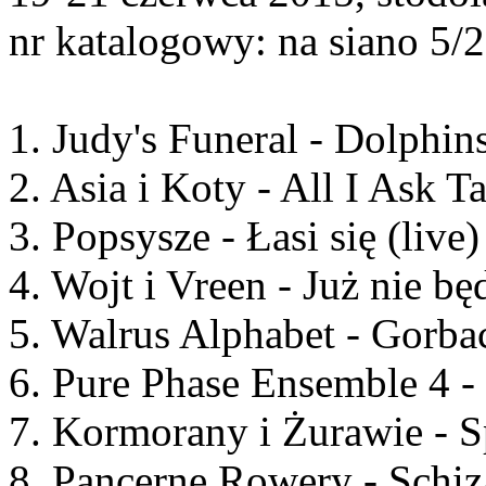
nr katalogowy: na siano 5/
1. Judy's Funeral - Dolphins
2. Asia i Koty - All I Ask 
3. Popsysze - Łasi się (live)
4. Wojt i Vreen - Już nie bę
5. Walrus Alphabet - Gorba
6. Pure Phase Ensemble 4 - 
7. Kormorany i Żurawie - Sp
8. Pancerne Rowery - Schiza