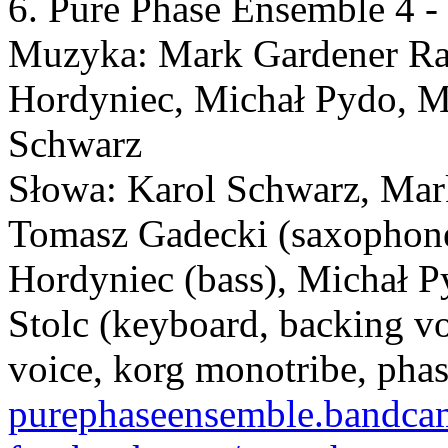
6. Pure Phase Ensemble 4 - 
Muzyka: Mark Gardener Ray
Hordyniec, Michał Pydo, Mi
Schwarz
Słowa: Karol Schwarz, Mar
Tomasz Gadecki (saxophone
Hordyniec (bass), Michał Py
Stolc (keyboard, backing vo
voice, korg monotribe, phas
purephaseensemble.bandc