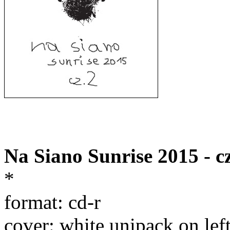
Na Siano Sunrise 2015 - c
*
format: cd-r
cover: white unipack on left