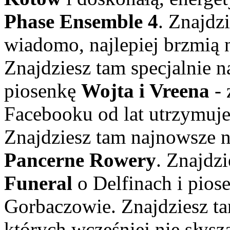
Phase Ensemble 4
. Znajdz
wiadomo, najlepiej brzmią 
Znajdziesz tam specjalnie n
piosenkę
Wojta i Vreena
- 
Facebooku od lat utrzymuje 
Znajdziesz tam najnowsze n
Pancerne Rowery
. Znajdz
Funeral
o Delfinach i pios
Gorbaczowie. Znajdziesz ta
których wcześniej nie słysz