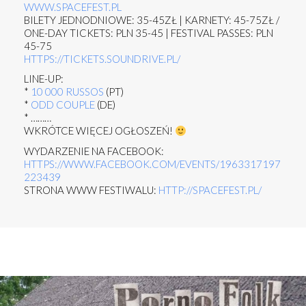
WWW.SPACEFEST.PL
BILETY JEDNODNIOWE: 35-45ZŁ | KARNETY: 45-75ZŁ /
ONE-DAY TICKETS: PLN 35-45 | FESTIVAL PASSES: PLN
45-75
HTTPS://
TICKETS.SOUNDRIVE.PL/
LINE-UP:
*
10 000 RUSSOS
(PT)
*
ODD COUPLE
(DE)
* ………
WKRÓTCE WIĘCEJ OGŁOSZEŃ!
WYDARZENIE NA FACEBOOK:
HTTPS://WWW.FACEBOOK.COM/EVENTS/1963317197
223439
STRONA WWW FESTIWALU:
HTTP://SPACEFEST.PL/