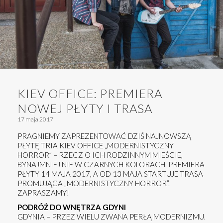
KIEV OFFICE: PREMIERA
NOWEJ PŁYTY I TRASA
17 maja 2017
PRAGNIEMY ZAPREZENTOWAĆ DZIŚ NAJNOWSZĄ
PŁYTĘ TRIA KIEV OFFICE „MODERNISTYCZNY
HORROR” – RZECZ O ICH RODZINNYM MIEŚCIE,
BYNAJMNIEJ NIE W CZARNYCH KOLORACH. PREMIERA
PŁYTY 14 MAJA 2017, A OD 13 MAJA STARTUJE TRASA
PROMUJĄCA „MODERNISTYCZNY HORROR”.
ZAPRASZAMY!
PODRÓŻ DO WNĘTRZA GDYNI
GDYNIA – PRZEZ WIELU ZWANA PERŁĄ MODERNIZMU.