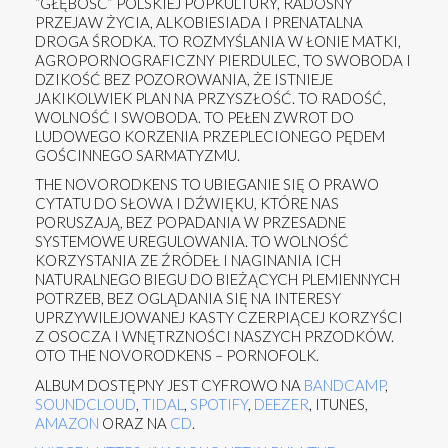
“GŁĘBOŚĆ” POLSKIEJ POPKULTURY, RADOSNY
PRZEJAW ŻYCIA, ALKOBIESIADA I PRENATALNA
DROGA ŚRODKA. TO ROZMYŚLANIA W ŁONIE MATKI,
AGROPORNOGRAFICZNY PIERDULEC, TO SWOBODA I
DZIKOŚĆ BEZ POZOROWANIA, ŻE ISTNIEJE
JAKIKOLWIEK PLAN NA PRZYSZŁOŚĆ. TO RADOŚĆ,
WOLNOŚĆ I SWOBODA. TO PEŁEN ZWROT DO
LUDOWEGO KORZENIA PRZEPLECIONEGO PĘDEM
GOŚCINNEGO SARMATYZMU.
THE NOVORODKENS TO UBIEGANIE SIĘ O PRAWO
CYTATU DO SŁOWA I DŹWIĘKU, KTÓRE NAS
PORUSZAJĄ, BEZ POPADANIA W PRZESADNE
SYSTEMOWE UREGULOWANIA. TO WOLNOŚĆ
KORZYSTANIA ZE ŹRÓDEŁ I NAGINANIA ICH
NATURALNEGO BIEGU DO BIEŻĄCYCH PLEMIENNYCH
POTRZEB, BEZ OGLĄDANIA SIĘ NA INTERESY
UPRZYWILEJOWANEJ KASTY CZERPIĄCEJ KORZYŚCI
Z OSOCZA I WNĘTRZNOŚCI NASZYCH PRZODKÓW.
OTO THE NOVORODKENS – PORNOFOLK.
ALBUM DOSTĘPNY JEST CYFROWO NA
BANDCAMP
,
SOUNDCLOUD
,
TIDAL
,
SPOTIFY
,
DEEZER
, ITUNES,
AMAZON
ORAZ NA
CD
.