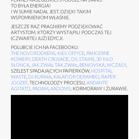
TO BYŁA ENERGIA!
I W SUMIE NADAL JEST, DZIĘKI TAKIM
WSPOMNIENIOM WŁAŚNIE.
JESZCZE RAZ PRAGNIEMY PODZIĘKOWAĆ
ARTYSTOM, KTÓRZY WYSTĄPILI PODCZAS TEJ
(CZWARTEJ JUŻ) EDYCJI.
POLUBCIE ICH NA FACEBOOKU:
THE NOVORODKENS
,
KIEV OFFICE
,
PANCERNE
ROWERY
,
DEATH CRUSADE
,
OIL STAINS
,
30 KILO
SŁOŃCA
,
JAK ZWAŁ TAK ZWAŁ
,
BENIOVSKA
,
WCZASY
,
SZELEST SPADAJĄCYCH PAPIERKÓW,
HOSPITAL
WASTE
,
DJ KURWA
,
KALAFIOR DERAMBO
,
RAPER
JOOZEF
, TECHNOLODZY PROCESU,
ANDANTE
AGITATO
,
PADAM
,
AADONIS
, KORMORANY I ŻURAWIE.