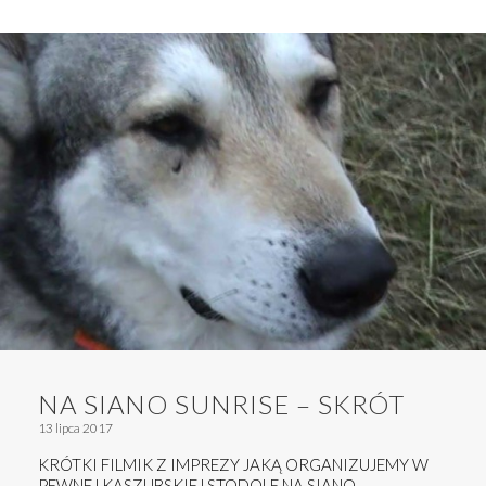
NA SIANO SUNRISE – SKRÓT
13 lipca 2017
KRÓTKI FILMIK Z IMPREZY JAKĄ ORGANIZUJEMY W
PEWNEJ KASZUBSKIEJ STODOLE NA SIANO.