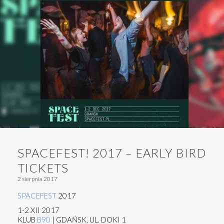
SPACEFEST! 2017 – EARLY BIRD
TICKETS
2 sierpnia 2017
SPACEFEST
2017
1-2 XII 2017
KLUB
B90
| GDAŃSK, UL. DOKI 1