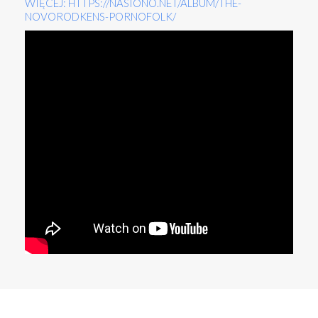
WIĘCEJ: HTTPS://NASIONO.NET/ALBUM/THE-
NOVORODKENS-PORNOFOLK/