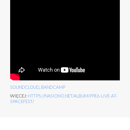
SOUNDCLOUD
,
BANDCAMP
WIĘCEJ:
HTTPS://NASIONO.NET/ALBUM/PPE6-LIVE-AT-
SPACEFEST/