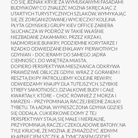
CO SIĘ JEDNAK KRYJE ZA WYMUSKANYMI FASADAMI
BUDYNKÓW? CO ZNALEŹĆ MOŻNA SKRĘCAJĄC Z
UTARTYCH TURYSTYCZNYCH SZLAKÓW, WYMYKAJĄC
SIĘ ZE ZORGANIZOWANEJ WYCIECZKI? KOLEJNA
PŁYTA GDYŃSKIEJ GRUPY KIEV OFFICE ZABIERA
SŁUCHACZA W PODRÓŻ W TAKIE WŁAŚNIE
NIEZBADANE ZAKAMARKI. PRZEZ KRZAKI,
NADMORSKIE BUNKRY, PODZIEMNE KORYTARZE I
RZADKO ODWIEDZANE ENKLAWY PIERWOTNYCH
GDYNIAN – DOCIERAMY DO SAMEGO JĄDRA
CIEMNOŚCI. DO WNĘTRZA MIASTA.
DOPIERO PERSPEKTYWA MIESZKAŃCA ODKRYWA
PRAWDZIWE OBLICZE GDYNI. WRAZ Z GORANEM I
RESZTĄ EKIPY PATROLUJEMY KOLEJNE REWIRY,
ODWIEDZAMY KNAJPY DLA TUTEJSZYCH, SZYBKIE
STREFY SAMOTNOŚCI, DZIAŁKOWE BUDY I CAŁE
KWARTAŁY, KTÓRE – CHOĆ RÓWNIEŻ Z MORZA I
MARZEŃ – PRZYPOMINAJĄ RACZEJ BIEDNE ZAUŁKI
TYBETU. TA ŁADNA, WYPIESZCZONA GDYNIA GDZIEŚ
SIĘ ODDALA, CUKIERKOWE DOMY Z TEJ
PERSPEKTYWY STAJĄ SIĘ MAŁE I NIEREALNE,
PRZYPOMINAJĄ RACZEJ CZEKOLADOWE BATONY, NA
TYLE KRUCHE, ŻE MOŻNA JE ZMIAŻDŻYĆ JEDNYM
KŁAPNIĘCIEM SZCZĘK. A TYMCZASEM GDZIEŚ