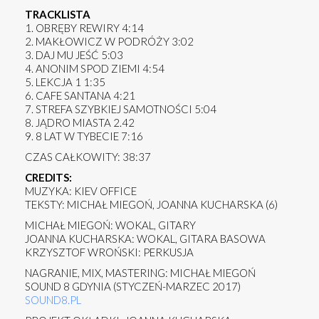
TRACKLISTA
1. OBRĘBY REWIRY 4:14
2. MAKŁOWICZ W PODRÓŻY 3:02
3. DAJ MU JEŚĆ 5:03
4. ANONIM SPOD ZIEMI 4:54
5. LEKCJA 1 1:35
6. CAFE SANTANA 4:21
7. STREFA SZYBKIEJ SAMOTNOŚCI 5:04
8. JĄDRO MIASTA 2.42
9. 8 LAT W TYBECIE 7:16
CZAS CAŁKOWITY: 38:37
CREDITS:
MUZYKA: KIEV OFFICE
TEKSTY: MICHAŁ MIEGOŃ, JOANNA KUCHARSKA (6)
MICHAŁ MIEGOŃ: WOKAL, GITARY
JOANNA KUCHARSKA: WOKAL, GITARA BASOWA
KRZYSZTOF WROŃSKI: PERKUSJA
NAGRANIE, MIX, MASTERING: MICHAŁ MIEGOŃ
SOUND 8 GDYNIA (STYCZEŃ-MARZEC 2017)
SOUND8.PL