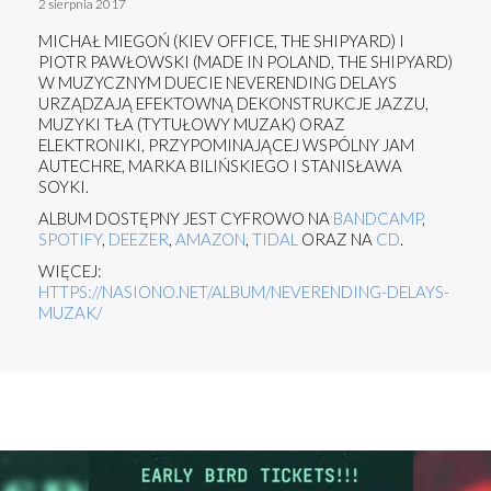
2 sierpnia 2017
MICHAŁ MIEGOŃ (KIEV OFFICE, THE SHIPYARD) I
PIOTR PAWŁOWSKI (MADE IN POLAND, THE SHIPYARD)
W MUZYCZNYM DUECIE NEVERENDING DELAYS
URZĄDZAJĄ EFEKTOWNĄ DEKONSTRUKCJE JAZZU,
MUZYKI TŁA (TYTUŁOWY MUZAK) ORAZ
ELEKTRONIKI, PRZYPOMINAJĄCEJ WSPÓLNY JAM
AUTECHRE, MARKA BILIŃSKIEGO I STANISŁAWA
SOYKI.
ALBUM DOSTĘPNY JEST CYFROWO NA
BANDCAMP
,
SPOTIFY
,
DEEZER
,
AMAZON
,
TIDAL
ORAZ NA
CD
.
WIĘCEJ:
HTTPS://NASIONO.NET/ALBUM/NEVERENDING-DELAYS-
MUZAK/