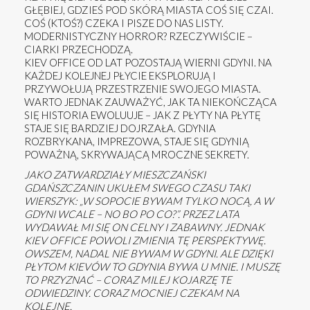
GŁĘBIEJ, GDZIEŚ POD SKÓRĄ MIASTA COŚ SIĘ CZAI.
COŚ (KTOŚ?) CZEKA I PISZE DO NAS LISTY.
MODERNISTYCZNY HORROR? RZECZYWIŚCIE –
CIARKI PRZECHODZĄ.
KIEV OFFICE OD LAT POZOSTAJĄ WIERNI GDYNI. NA
KAŻDEJ KOLEJNEJ PŁYCIE EKSPLORUJĄ I
PRZYWOŁUJĄ PRZESTRZENIE SWOJEGO MIASTA.
WARTO JEDNAK ZAUWAŻYĆ, JAK TA NIEKOŃCZĄCA
SIĘ HISTORIA EWOLUUJE – JAK Z PŁYTY NA PŁYTĘ
STAJE SIĘ BARDZIEJ DOJRZAŁA. GDYNIA
ROZBRYKANA, IMPREZOWA, STAJE SIĘ GDYNIĄ
POWAŻNĄ, SKRYWAJĄCĄ MROCZNE SEKRETY.
JAKO ZATWARDZIAŁY MIESZCZAŃSKI
GDAŃSZCZANIN UKUŁEM SWEGO CZASU TAKI
WIERSZYK: „W SOPOCIE BYWAM TYLKO NOCĄ, A W
GDYNI WCALE – NO BO PO CO?”. PRZEZ LATA
WYDAWAŁ MI SIĘ ON CELNY I ZABAWNY. JEDNAK
KIEV OFFICE POWOLI ZMIENIA TĘ PERSPEKTYWĘ.
OWSZEM, NADAL NIE BYWAM W GDYNI. ALE DZIĘKI
PŁYTOM KIEVÓW TO GDYNIA BYWA U MNIE. I MUSZĘ
TO PRZYZNAĆ – CORAZ MILEJ KOJARZĘ TE
ODWIEDZINY. CORAZ MOCNIEJ CZEKAM NA
KOLEJNE.