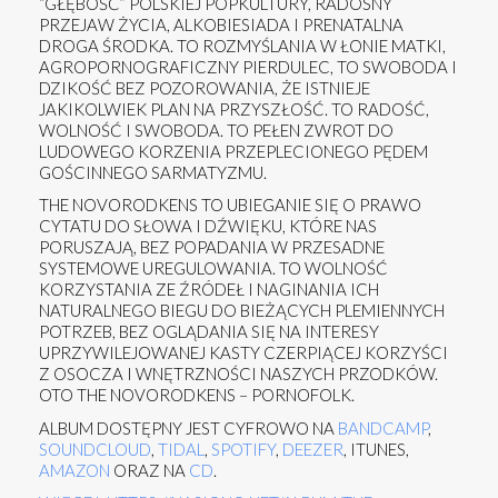
“GŁĘBOŚĆ” POLSKIEJ POPKULTURY, RADOSNY
PRZEJAW ŻYCIA, ALKOBIESIADA I PRENATALNA
DROGA ŚRODKA. TO ROZMYŚLANIA W ŁONIE MATKI,
AGROPORNOGRAFICZNY PIERDULEC, TO SWOBODA I
DZIKOŚĆ BEZ POZOROWANIA, ŻE ISTNIEJE
JAKIKOLWIEK PLAN NA PRZYSZŁOŚĆ. TO RADOŚĆ,
WOLNOŚĆ I SWOBODA. TO PEŁEN ZWROT DO
LUDOWEGO KORZENIA PRZEPLECIONEGO PĘDEM
GOŚCINNEGO SARMATYZMU.
THE NOVORODKENS TO UBIEGANIE SIĘ O PRAWO
CYTATU DO SŁOWA I DŹWIĘKU, KTÓRE NAS
PORUSZAJĄ, BEZ POPADANIA W PRZESADNE
SYSTEMOWE UREGULOWANIA. TO WOLNOŚĆ
KORZYSTANIA ZE ŹRÓDEŁ I NAGINANIA ICH
NATURALNEGO BIEGU DO BIEŻĄCYCH PLEMIENNYCH
POTRZEB, BEZ OGLĄDANIA SIĘ NA INTERESY
UPRZYWILEJOWANEJ KASTY CZERPIĄCEJ KORZYŚCI
Z OSOCZA I WNĘTRZNOŚCI NASZYCH PRZODKÓW.
OTO THE NOVORODKENS – PORNOFOLK.
ALBUM DOSTĘPNY JEST CYFROWO NA
BANDCAMP
,
SOUNDCLOUD
,
TIDAL
,
SPOTIFY
,
DEEZER
, ITUNES,
AMAZON
ORAZ NA
CD
.