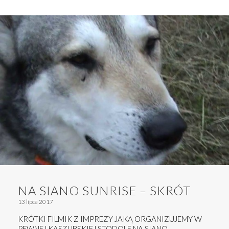
NA SIANO SUNRISE – SKRÓT
13 lipca 2017
KRÓTKI FILMIK Z IMPREZY JAKĄ ORGANIZUJEMY W
PEWNEJ KASZUBSKIEJ STODOLE NA SIANO.