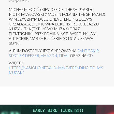
2 sierpnia 2017
MICHAŁ MIEGOŃ (KIEV OFFICE, THE SHIPYARD) I
PIOTR PAWŁOWSKI (MADE IN POLAND, THE SHIPYARD)
W MUZYCZNYM DUECIE NEVERENDING DELAYS
URZĄDZAJĄ EFEKTOWNĄ DEKONSTRUKCJE JAZZU,
MUZYKI TŁA (TYTUŁOWY MUZAK) ORAZ
ELEKTRONIKI, PRZYPOMINAJĄCEJ WSPÓLNY JAM
AUTECHRE, MARKA BILIŃSKIEGO I STANISŁAWA
SOYKI.
ALBUM DOSTĘPNY JEST CYFROWO NA
BANDCAMP
,
SPOTIFY
,
DEEZER
,
AMAZON
,
TIDAL
ORAZ NA
CD
.
WIĘCEJ:
HTTPS://NASIONO.NET/ALBUM/NEVERENDING-DELAYS-
MUZAK/