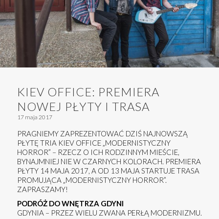
KIEV OFFICE: PREMIERA
NOWEJ PŁYTY I TRASA
17 maja 2017
PRAGNIEMY ZAPREZENTOWAĆ DZIŚ NAJNOWSZĄ
PŁYTĘ TRIA KIEV OFFICE „MODERNISTYCZNY
HORROR” – RZECZ O ICH RODZINNYM MIEŚCIE,
BYNAJMNIEJ NIE W CZARNYCH KOLORACH. PREMIERA
PŁYTY 14 MAJA 2017, A OD 13 MAJA STARTUJE TRASA
PROMUJĄCA „MODERNISTYCZNY HORROR”.
ZAPRASZAMY!
PODRÓŻ DO WNĘTRZA GDYNI
GDYNIA – PRZEZ WIELU ZWANA PERŁĄ MODERNIZMU.