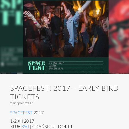
SPACEFEST! 2017 – EARLY BIRD
TICKETS
2 sierpnia 2017
SPACEFEST
2017
1-2 XII 2017
KLUB
B90
| GDAŃSK, UL. DOKI 1