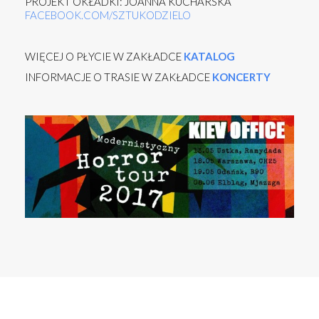
PROJEKT OKŁADKI: JOANNA KUCHARSKA
FACEBOOK.COM/SZTUKODZIELO
WIĘCEJ O PŁYCIE W ZAKŁADCE
KATALOG
INFORMACJE O TRASIE W ZAKŁADCE
KONCERTY