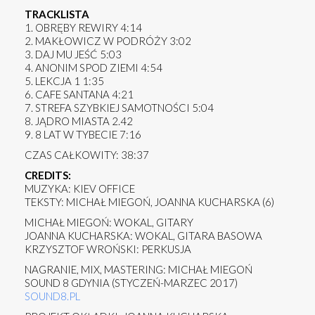
TRACKLISTA
1. OBRĘBY REWIRY 4:14
2. MAKŁOWICZ W PODRÓŻY 3:02
3. DAJ MU JEŚĆ 5:03
4. ANONIM SPOD ZIEMI 4:54
5. LEKCJA 1 1:35
6. CAFE SANTANA 4:21
7. STREFA SZYBKIEJ SAMOTNOŚCI 5:04
8. JĄDRO MIASTA 2.42
9. 8 LAT W TYBECIE 7:16
CZAS CAŁKOWITY: 38:37
CREDITS:
MUZYKA: KIEV OFFICE
TEKSTY: MICHAŁ MIEGOŃ, JOANNA KUCHARSKA (6)
MICHAŁ MIEGOŃ: WOKAL, GITARY
JOANNA KUCHARSKA: WOKAL, GITARA BASOWA
KRZYSZTOF WROŃSKI: PERKUSJA
NAGRANIE, MIX, MASTERING: MICHAŁ MIEGOŃ
SOUND 8 GDYNIA (STYCZEŃ-MARZEC 2017)
SOUND8.PL