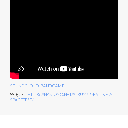
SOUNDCLOUD
,
BANDCAMP
WIĘCEJ:
HTTPS://NASIONO.NET/ALBUM/PPE6-LIVE-AT-
SPACEFEST/