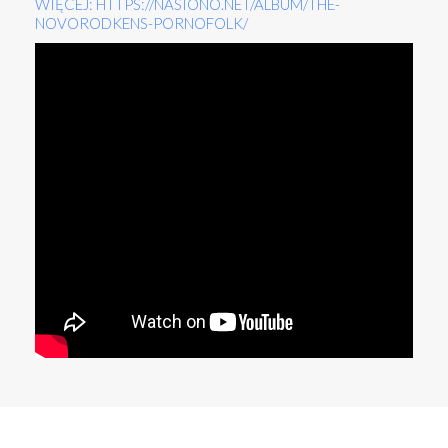
WIĘCEJ: HTTPS://NASIONO.NET/ALBUM/THE-
NOVORODKENS-PORNOFOLK/