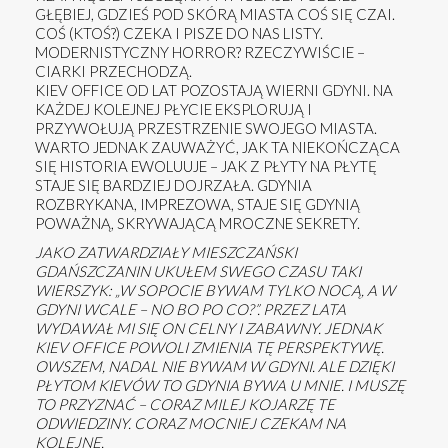
GŁĘBIEJ, GDZIEŚ POD SKÓRĄ MIASTA COŚ SIĘ CZAI.
COŚ (KTOŚ?) CZEKA I PISZE DO NAS LISTY.
MODERNISTYCZNY HORROR? RZECZYWIŚCIE –
CIARKI PRZECHODZĄ.
KIEV OFFICE OD LAT POZOSTAJĄ WIERNI GDYNI. NA
KAŻDEJ KOLEJNEJ PŁYCIE EKSPLORUJĄ I
PRZYWOŁUJĄ PRZESTRZENIE SWOJEGO MIASTA.
WARTO JEDNAK ZAUWAŻYĆ, JAK TA NIEKOŃCZĄCA
SIĘ HISTORIA EWOLUUJE – JAK Z PŁYTY NA PŁYTĘ
STAJE SIĘ BARDZIEJ DOJRZAŁA. GDYNIA
ROZBRYKANA, IMPREZOWA, STAJE SIĘ GDYNIĄ
POWAŻNĄ, SKRYWAJĄCĄ MROCZNE SEKRETY.
JAKO ZATWARDZIAŁY MIESZCZAŃSKI
GDAŃSZCZANIN UKUŁEM SWEGO CZASU TAKI
WIERSZYK: „W SOPOCIE BYWAM TYLKO NOCĄ, A W
GDYNI WCALE – NO BO PO CO?”. PRZEZ LATA
WYDAWAŁ MI SIĘ ON CELNY I ZABAWNY. JEDNAK
KIEV OFFICE POWOLI ZMIENIA TĘ PERSPEKTYWĘ.
OWSZEM, NADAL NIE BYWAM W GDYNI. ALE DZIĘKI
PŁYTOM KIEVÓW TO GDYNIA BYWA U MNIE. I MUSZĘ
TO PRZYZNAĆ – CORAZ MILEJ KOJARZĘ TE
ODWIEDZINY. CORAZ MOCNIEJ CZEKAM NA
KOLEJNE.