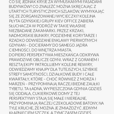
CO SIĘ JEDNAK KRYJE ZA WYMUSKANYMI FASADAMI
BUDYNKÓW? CO ZNALEŹĆ MOŻNA SKRĘCAJĄC Z
UTARTYCH TURYSTYCZNYCH SZLAKÓW, WYMYKAJĄC
SIĘ ZE ZORGANIZOWANEJ WYCIECZKI? KOLEJNA
PŁYTA GDYŃSKIEJ GRUPY KIEV OFFICE ZABIERA
SŁUCHACZA W PODRÓŻ W TAKIE WŁAŚNIE
NIEZBADANE ZAKAMARKI. PRZEZ KRZAKI,
NADMORSKIE BUNKRY, PODZIEMNE KORYTARZE I
RZADKO ODWIEDZANE ENKLAWY PIERWOTNYCH
GDYNIAN – DOCIERAMY DO SAMEGO JĄDRA
CIEMNOŚCI. DO WNĘTRZA MIASTA.
DOPIERO PERSPEKTYWA MIESZKAŃCA ODKRYWA
PRAWDZIWE OBLICZE GDYNI. WRAZ Z GORANEM I
RESZTĄ EKIPY PATROLUJEMY KOLEJNE REWIRY,
ODWIEDZAMY KNAJPY DLA TUTEJSZYCH, SZYBKIE
STREFY SAMOTNOŚCI, DZIAŁKOWE BUDY I CAŁE
KWARTAŁY, KTÓRE – CHOĆ RÓWNIEŻ Z MORZA I
MARZEŃ – PRZYPOMINAJĄ RACZEJ BIEDNE ZAUŁKI
TYBETU. TA ŁADNA, WYPIESZCZONA GDYNIA GDZIEŚ
SIĘ ODDALA, CUKIERKOWE DOMY Z TEJ
PERSPEKTYWY STAJĄ SIĘ MAŁE I NIEREALNE,
PRZYPOMINAJĄ RACZEJ CZEKOLADOWE BATONY, NA
TYLE KRUCHE, ŻE MOŻNA JE ZMIAŻDŻYĆ JEDNYM
KŁAPNIĘCIEM SZCZĘK. A TYMCZASEM GDZIEŚ