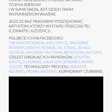
TO BYŁA ENERGIA!
I W SUMIE NADAL JEST, DZIĘKI TAKIM
WSPOMNIENIOM WŁAŚNIE.
JESZCZE RAZ PRAGNIEMY PODZIĘKOWAĆ
ARTYSTOM, KTÓRZY WYSTĄPILI PODCZAS TEJ
(CZWARTEJ JUŻ) EDYCJI.
POLUBCIE ICH NA FACEBOOKU:
THE NOVORODKENS
,
KIEV OFFICE
,
PANCERNE
ROWERY
,
DEATH CRUSADE
,
OIL STAINS
,
30 KILO
SŁOŃCA
,
JAK ZWAŁ TAK ZWAŁ
,
BENIOVSKA
,
WCZASY
,
SZELEST SPADAJĄCYCH PAPIERKÓW,
HOSPITAL
WASTE
,
DJ KURWA
,
KALAFIOR DERAMBO
,
RAPER
JOOZEF
, TECHNOLODZY PROCESU,
ANDANTE
AGITATO
,
PADAM
,
AADONIS
, KORMORANY I ŻURAWIE.