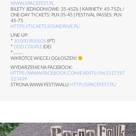
WWW.SPACEFEST.PL
BILETY JEDNODNIOWE: 35-45ZŁ | KARNETY: 45-75ZŁ /
ONE-DAY TICKETS: PLN 35-45 | FESTIVAL PASSES: PLN
45-75
HTTPS://
TICKETS.SOUNDRIVE.PL/
LINE-UP:
*
10 000 RUSSOS
(PT)
*
ODD COUPLE
(DE)
* ………
WKRÓTCE WIĘCEJ OGŁOSZEŃ!
WYDARZENIE NA FACEBOOK:
HTTPS://WWW.FACEBOOK.COM/EVENTS/1963317197
223439
STRONA WWW FESTIWALU:
HTTP://SPACEFEST.PL/